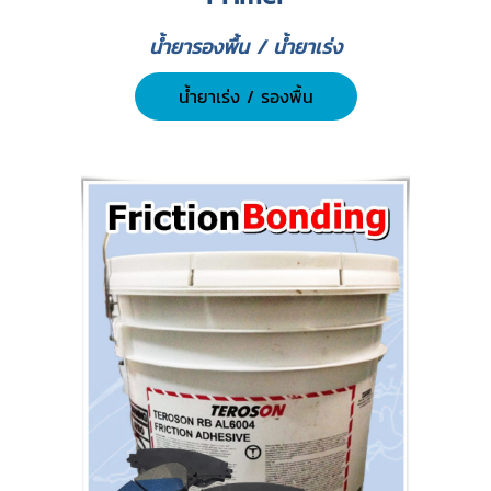
น้ำยารองพื้น / น้ำยาเร่ง
น้ำยาเร่ง / รองพื้น