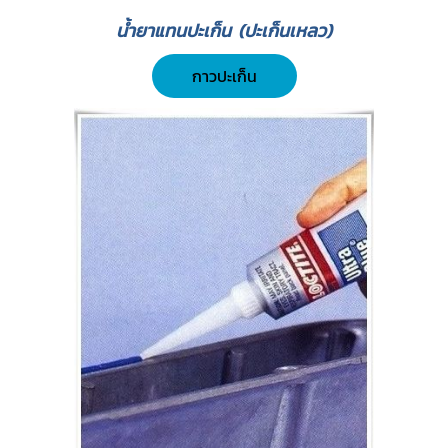
น้ำยาแทนปะเก็น (ปะเก็นเหลว)
กาวปะเก็น