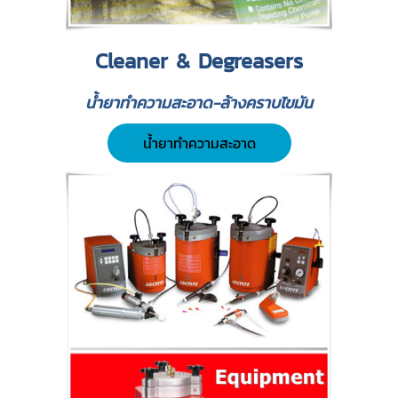
Cleaner & Degreasers
น้ำยาทำความสะอาด-ล้างคราบไขมัน
น้ำยาทำความสะอาด