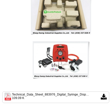
Technical_Data_Sheet_883976_Digital_Syringe_Dispenser.pdf
109.09 K