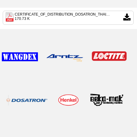
CERTIFICATE_OF_DISTRIBUTION_DOSATRON_THAILAND.pdf
170.73 K