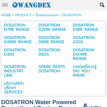
HOME
>
PRODUCT
>
ปั้มผสมของเหลว - DOSATRON
DOSATRON
DOSATRON
DOSATRON
D7RE RANGE
D25RE RANGE
D3RE RANGE
DOSATRON
DOSATRON
DOSATRON
D45RE RANGE
D8RE RANGE
D20S
DOSATRON
DOSATRON
DOSATRON
D30S
D60S
DIA4RE
RANGE
DOSATRON
SPARE PARTS
เทคนิคที่ควรรู้
INDUSTRY
DOSATRON
DID YOU
LINE
KNOW
บริการให้คำ
ปรึกษา
SERVICES
DOSATRON Water Powered