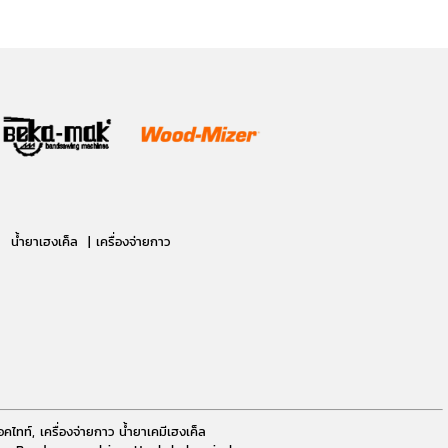
น้ำยาเฮงเค็ล | เครื่องจ่ายกาว
ไทท์, เครื่องจ่ายกาว น้ำยาเคมีเฮงเค็ล