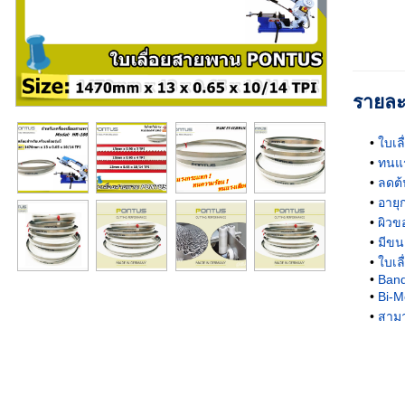
รายละ
ใบเล
ทนแร
ลดต้
อายุ
ผิวข
มีขน
ใบเล
Band
Bi-M
สามา