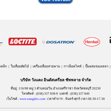
-100S, HERO HR-120SV, MILWAUKEE M18 CBS125, UE-125DV, CY135A, MAK
เหล็ก |
ใบเลื่อยตัดไม้ |
เครื่องเลื่อยสายพาน | กาวล็อคไทท์ | ปั๊มผสมของเหลว | น
บริษัท วังแดง อินดัสเตรียล ซัพพลาย จำกัด
ที่อยู่ :116/98 หมู่ 3 ตำบลบ่อวิน อำเภอศรีราชา จังหวัดชลบุรี 20230
โทรศัพท์ : (038) 337 838-9 แฟกซ์ : (038) 337 840
เว็บไซต์ :
www.wangdex.com
เวลาทำการ : จันทร์-ศุกร์ เวลา 08:30-17:30