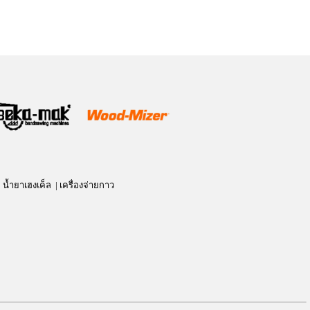
ITA LB1200F, Pulldown_160_120_G
้ำยาเฮงเค็ล | เครื่องจ่ายกาว